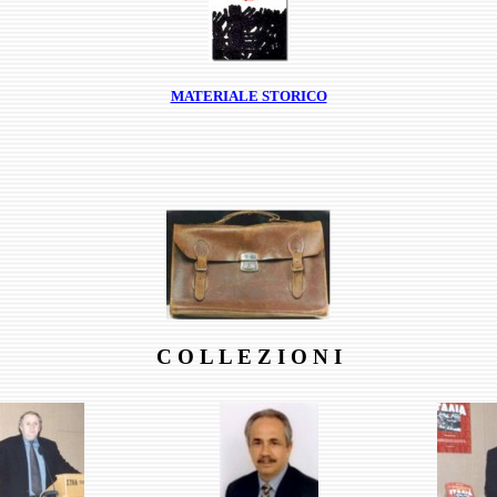
MATERIALE STORICO
C O L L E Z I O N I