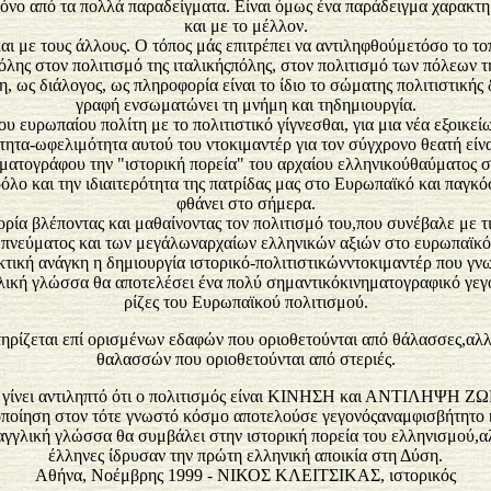
μόνο από τα πολλά παραδείγματα. Είναι όμως ένα παράδειγμα χαρακτηρ
και με το μέλλον.
αι με τους άλλους. Ο τόπος μάς επιτρέπει να αντιληφθούμετόσο το το
όλης στον πολιτισμό της ιταλικήςπόλης, στον πολιτισμό των πόλεων 
η, ως διάλογος, ως πληροφορία είναι το ίδιο το σώματης πολιτιστικής
γραφή ενσωματώνει τη μνήμη και τηδημιουργία.
ου ευρωπαίου πολίτη με το πολιτιστικό γίγνεσθαι, για μια νέα εξοικεί
ητα-ωφελιμότητα αυτού του ντοκιμαντέρ για τον σύγχρονο θεατή είνα
νηματογράφου την "ιστορική πορεία" του αρχαίου ελληνικούθαύματος σ
όλο και την ιδιαιτερότητα της πατρίδας μας στο Ευρωπαϊκό και παγκό
φθάνει στο σήμερα.
ρία βλέποντας και μαθαίνοντας τον πολιτισμό του,που συνέβαλε με τ
 πνεύματος και των μεγάλωναρχαίων ελληνικών αξιών στο ευρωπαϊκό 
τακτική ανάγκη η δημιουργία ιστορικό-πολιτιστικώνντοκιμαντέρ που 
γλική γλώσσα θα αποτελέσει ένα πολύ σημαντικόκινηματογραφικό γεγο
ρίζες του Ευρωπαϊκού πολιτισμού.
στηρίζεται επί ορισμένων εδαφών που οριοθετούνται από θάλασσες,αλλ
θαλασσών που οριοθετούνται από στεριές.
γίνει αντιληπτό ότι ο πολιτισμός είναι ΚΙΝΗΣΗ και ΑΝΤΙΛΗΨΗ Ζ
οποίηση στον τότε γνωστό κόσμο αποτελούσε γεγονόςαναμφισβήτητο κ
αγγλική γλώσσα θα συμβάλει στην ιστορική πορεία του ελληνισμού,αλ
έλληνες ίδρυσαν την πρώτη ελληνική αποικία στη Δύση.
Αθήνα, Νοέμβρης 1999 - ΝΙΚΟΣ ΚΛΕΙΤΣΙΚΑΣ, ιστορικός