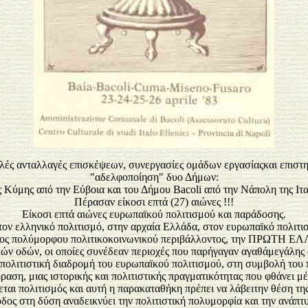
λές ανταλλαγές επισκέψεων, συνεργασίες ομάδων εργασίαςκαι επιστημ
"αδελφοποίηση" δυο Δήμων:
 Κύμης από την Εύβοια και του Δήμου Bacoli από την Νάπολη της Ιταλ
Πέρασαν είκοσι επτά (27) αιώνες !!!
Είκοσι επτά αιώνες ευρωπαϊκού πολιτισμού και παράδοσης.
στον ελληνικό πολιτισμό, στην αρχαία Ελλάδα, στον ευρωπαϊκό πολι
α είδος πολύμορφου πολιτικοκοινωνικού περιβάλλοντος, την ΠΡ
 οδών, οι οποίες συνέδεαν περιοχές που παρήγαγαν αγαθάμεγάλης αξί
 πολιτιστική διαδρομή του ευρωπαϊκού πολιτισμού, στη συμβολή του 
αση, μιας ιστορικής και πολιτιστικής πραγματικότητας που φθάνει μέχ
ι πολιτισμός και αυτή η παρακαταθήκη πρέπει να λάβειτην θέση της,
δος στη δύση αναδεικνύει την πολιτιστική πολυμορφία και την ανάπτ