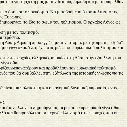
ιστικό για τησχέση μας με την Ιστορία, δηλαδή και με το παρελθόν
πικό όσο και το παγκόσμιο. Να μεταβούμε από τον πολιτισμό της
της Ευρώπης.
 δημιουργίας, το ίδιο το σώμα του πολιτισμού. Ο αρχαίος Λόγος ως
ωση με τον πολιτισμό.
ι τεράστια.
τη Δύση. Δηλαδή προσεγγίζει με την ιστορία, με την πρώτη "έξοδο"
σμιο γίγνεσθαι.Ανατρέχει στις ρίζες του ευρωπαϊκού πολιτισμού και
ις πρώτες αρχαίες ελληνικές αποικίες στη Δύση στην εξάπλωση του
γίγνεσθαι.
γνωρίζουν-επαναφέρουν και προβάλλουν τον ευρωπαϊκό πολιτισμό.
νός που θα συμβάλλει στην εξάπλωση της ιστορικής γνώσης για τις
ά είναι μια πολιτιστική και οικονομική δυναμική παρουσία, εντός
ΩΗΣ.
αι ήταν ελληνικό δημιούργημα, μέρος του ευρωπαϊκού γίγνεσθαι.
λά και θα προβάλει το σημερινό ελληνισμό στις περιοχές που οι