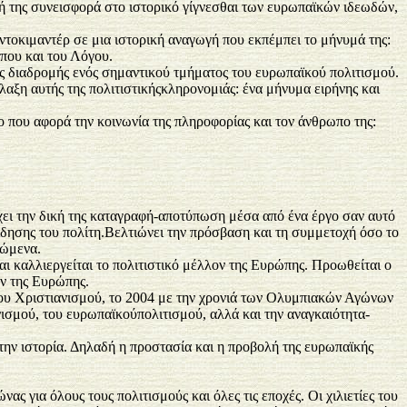
κή της συνεισφορά στο ιστορικό γίγνεσθαι των ευρωπαϊκών ιδεωδών,
οκιμαντέρ σε μια ιστορική αναγωγή που εκπέμπει το μήνυμά της:
που και του Λόγου.
ής διαδρομής ενός σημαντικού τμήματος του ευρωπαϊκού πολιτισμού.
αξη αυτής της πολιτιστικήςκληρονομιάς: ένα μήνυμα ειρήνης και
 που αφορά την κοινωνία της πληροφορίας και τον άνθρωπο της:
χει την δική της καταγραφή-αποτύπωση μέσα από ένα έργο σαν αυτό
είδησης του πολίτη.Βελτιώνει την πρόσβαση και τη συμμετοχή όσο το
ρώμενα.
και καλλιεργείται το πολιτιστικό μέλλον της Ευρώπης. Προωθείται ο
ών της Ευρώπης.
ου Χριστιανισμού, το 2004 με την χρονιά των Ολυμπιακών Αγώνων
νισμού, του ευρωπαϊκούπολιτισμού, αλλά και την αναγκαιότητα-
την ιστορία. Δηλαδή η προστασία και η προβολή της ευρωπαϊκής
 για όλους τους πολιτισμούς και όλες τις εποχές. Οι χιλιετίες του