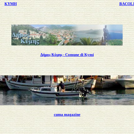
KYMH
BACOLI 
Δήμος Κύμης - Comune di Kymi
cuma magazine