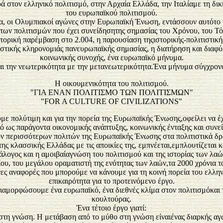
 στον ελληνικό πολιτισμό, στην Αρχαία Ελλάδα, την Ιταλίαμε τη δι
του ευρωπαϊκού πολιτισμού.
οι Ολυμπιακοί αγώνες στην Ευρωπαϊκή Ένωση, εντάσσουν αυτότο ντ
ό των πολιτισμών που έχει συνείδησητης σημασίας του Χρόνου, του Τό
ιστορική παρέμβαση στο 2.004, η παρουσίαση τηςιστορικής-πολιτιστικ
ιστικής κληρονομιάς πανευρωπαϊκής σημασίας, η διατήρηση και διαφύλ
κοινωνικής συνοχής, ένα ευρωπαϊκό μήνυμα.
ι την νεωτερικότητα με την μετανεωτερικότητα.Ένα μήνυμα σύγχρονο
Η οικουμενικότητα του πολιτισμού.
"ΓΙΑ ΕΝΑΝ ΠΟΛΙΤΙΣΜΟ ΤΩΝ ΠΟΛΙΤΙΣΜΩΝ"
"FOR A CULTURE OF CIVILIZATIONS"
 πολύτιμη και για την πορεία της Ευρωπαϊκής Ένωσης,οφείλει να έ
μό ως παράγοντα οικονομικής ανάπτυξης, κοινωνικής ένταξης και συν
ν περισσότερων πολιτών της Ευρωπαϊκής Ένωσης στα πολιτιστικά δ
ης κλασσικής Ελλάδας με τις αποικίες της, εμπνέεται,εμπλουτίζεται 
ιάλογος και η αμοιβαίαγνώση του πολιτισμού και της ιστορίας των λα
υ, του μεγάλου οραματιστή της ενότητας των λαών,τα 2000 χρόνια τ
λίγες αναφορές που μπορούμε να κάνουμε για τη κοινή πορεία του ελλη
επικαιρότητα για το προτεινόμενο έργο.
ιαμορφώσουμε ένα ευρωπαϊκό, ένα διεθνές κλίμα στον πολιτισμόκαι 
κουλτούρας.
Ένα τέτοιο έργο γιατί:
τη γνώση. Η μετάβαση από το μύθο στη γνώση είναιένας διαρκής αγώνας