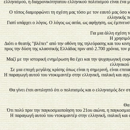
ελληνισμού, η διαχρονικότητατου ελληνικού πολιτισμού είναι ένα 
Ο τόπος διαμορφώνει τη σχέση μας τόσο με τον εαυτό μας όσο κ
ελληνικής π
Γιατί υπάρχει ο λόγος. Ο λόγος ως αιτία, ως αφήγηση, ως έμπνευσ
Για μια άλλη σχέση τ
Η χρησιμότ
Διότι ο θεατής "βλέπει" από την οθόνη της τηλεόρασης και του κι
προς την δύση της κλασσικής Ελλάδας πριν από 2.700 χρόνια, τον ρ
Μαζί με την ιστορική ενημέρωση θα έχει και την ψυχαγωγική ευφο
ελληνικού
Σε μια εποχή μεγάλης κρίσης όπως είναι η σημερινή, είναι επι
Η παραγωγή αυτού του ντοκιμαντέρ στην ελληνική, ιταλική και αγ
Θα γίνει έτσι αντιληπτό ότι ο πολιτισμός και ο ελληνισμός δεν 
Θα 
Ότι πολύ πριν την παγκοσμιοποίηση του 21ου αιώνα, η παγκοσμι
Η παραγωγή αυτού του ντοκιμαντέρ στην ελληνική, ιταλική και 