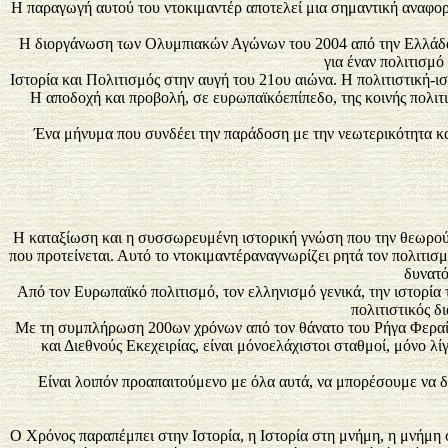
Η παραγωγή αυτού του ντοκιμαντέρ αποτελεί μια σημαντική αναφορά
Η διοργάνωση των Ολυμπιακών Αγώνων του 2004 από την Ελλάδα, 
για έναν πολιτισμ
Ιστορία και Πολιτισμός στην αυγή του 21ου αιώνα. Η πολιτιστική-
Η αποδοχή και προβολή, σε ευρωπαϊκόεπίπεδο, της κοινής πολιτ
Ένα μήνυμα που συνδέει την παράδοση με την νεωτερικότητα κα
Η καταξίωση και η συσσωρευμένη ιστορική γνώση που την θεωρούμε
που προτείνεται. Αυτό το ντοκιμαντέραναγνωρίζει ρητά τον πολιτισ
δυνατό
Από τον Ευρωπαϊκό πολιτισμό, τον ελληνισμό γενικά, την ιστορία τ
πολιτιστικός δ
Με τη συμπλήρωση 200ων χρόνων από τον θάνατο του Ρήγα Φεραίο
και Διεθνούς Εκεχειρίας, είναι μόνοελάχιστοι σταθμοί, μόνο 
Είναι λοιπόν προαπαιτούμενο με όλα αυτά, να μπορέσουμε να δ
Ο Χρόνος παραπέμπει στην Ιστορία, η Ιστορία στη μνήμη, η μνήμη σ