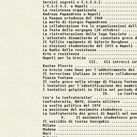
Servizi segreti e E.S.E.S.I. ...............
L'E.S.E.S.I. a Napoli ......................
La resistenza organizzata ..................
Andreas Papandreou a Napoli ................
La Pasqua ortodossa del 1968 ...............
La morte di Giorgio Papandreou .............
La collaborazione tra le organizzazioni dell
La festa della vergogna (28 ottobre) .......
La ristrutturazione della lega fascista ....
L'attentato dinamitardo al consolato greco d
Il fallito rapimento di Valerio Borghese ...
Le elezioni studentesche del 1972 a Napoli .
La Radio della resistenza ..................
Arte e resistenza ..........................
Napoli per la Grecia .......................
III.   Gli intrecci in
Kostas Plevris .............................
La Grecia come base per l'addestramento dei 
Il terrorismo italiano in stretta collaboraz
Piazza Fontana .............................
Il ruolo greco nella strage di Piazza Fontan
I tentativi per l'identificazione dei membri
I tentativi golpisti in Italia nel periodo d
IV.    La Confra
Cos'e la Confraternita? ....................
Confraternita, NATO, Giunta militare .......
La svolta politica del 1974 ................
La posizione del movimento studedesco ......
La Confraternita dei greci di Napoli nel nuo
V.     Il movimento studentesco gre
Il suicidio di Costas Georgakis ............
Milano .....................................
Modena .....................................
Bari .......................................