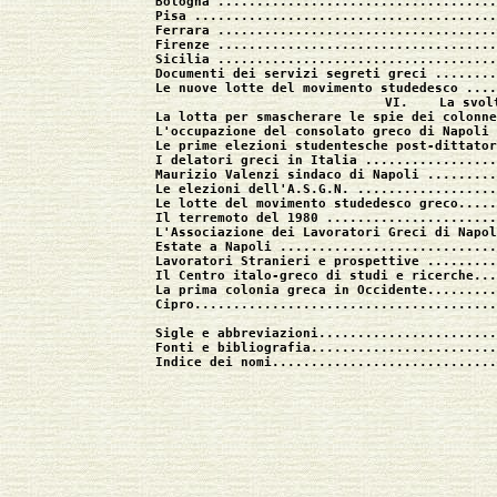
Bologna ....................................
Pisa .......................................
Ferrara ....................................
Firenze ....................................
Sicilia ....................................
Documenti dei servizi segreti greci ........
Le nuove lotte del movimento studedesco ....
VI.    La svol
La lotta per smascherare le spie dei colonne
L'occupazione del consolato greco di Napoli 
Le prime elezioni studentesche post-dittator
I delatori greci in Italia .................
Maurizio Valenzi sindaco di Napoli .........
Le elezioni dell'A.S.G.N. ..................
Le lotte del movimento studedesco greco.....
Il terremoto del 1980 ......................
L'Associazione dei Lavoratori Greci di Napol
Estate a Napoli ............................
Lavoratori Stranieri e prospettive .........
Il Centro italo-greco di studi e ricerche...
La prima colonia greca in Occidente.........
Cipro.......................................
Sigle e abbreviazioni.......................
Fonti e bibliografia........................