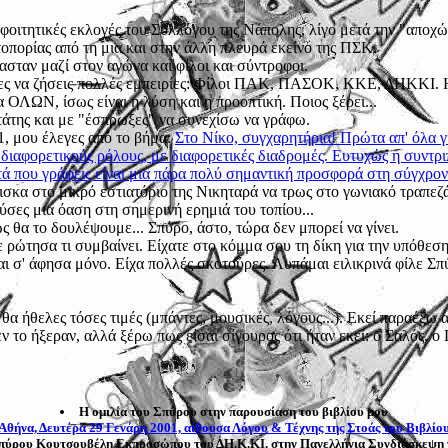
 φοιτητικές εκλογές του Συλλόγου της Νάπολης, λίγο μετά την "αποχ
οπορίας από τη μια και στην άλλη πλευρά εκείνο της ΠΣΚ.
σταν μαζί στον αγώνα και φίλοι και σύντροφοι.
εσες να ζήσεις πολλές εμπειρίες: Φίλοι ΠΑΚ, ΠΑΣΟΚ, ΚΚΕ, ΔΗΚΚΙ. Η
 ΟΛΩΝ, ίσως είναι η λύση και η προοπτική. Ποιος ξέρει...
άτης και με "έσπρωξες" να συνεχίσω να γράφω.
1, μου έλεγες από το βήμα:
Στο Nίκο, συγχαρητήρια! Πρώτα απ' όλα γι
 διαφορετικούς ρόλους, με διαφορετικές διαδρομές. Ευτυχώς η συντρ
τά που γράφεις είναι μια πάρα πολύ σημαντική προσφορά στη σύγχρονη
ρισκα στο μικρό εστιατόριο της Νικηταρά να τρως στο γωνιακό τραπεζ
σες μια όαση στη σημερινή ερημιά του τοπίου...
ς θα το δουλέψουμε... Σπύρο, άστο, τώρα δεν μπορεί να γίνει.
ε ρώτησα τι συμβαίνει. Είχατε στο κόμμα σου τη δίκη για την υπόθεση
ι σ' άφησα μόνο. Είχα πολλές σκοτούρες. Λυπάμαι ειλικρινά φίλε Σπ
α ήθελες τόσες τιμές (μπάντες, μουσικές, λόγους...). Εκεί παραέξω α
 το ήξεραν, αλλά ξέρω πως είσαι σίγουρος ότι ήταν εκεί: ο Σαλός, ο
Η ομιλία του Σπύρου στην παρουσίαση του βιβλίου μου
Αθήνα, Δευτέρα 29 Γενάρη 2001, αίθουσα Λόγου & Τέχνης της Στοάς του Βιβλίο
Σπύρου Κουτσουβέλη Εκπροσώπου του ΔΗ.Κ.ΚΙ. στην Πανελλήνια Συνδιάσκεψ