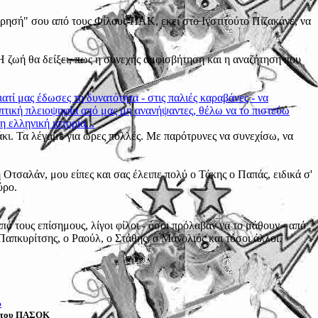
ώρησή" σου από τους Φίλους ΠΑΚ, εκεί στο Ινστιτούτο Πιζακάνε, να
 ζωή θα δείξει, πως η συνεχής αμφισβήτηση και η αναζήτηση που
ατί μας έδωσες τη δυνατότητα - στις παλιές καραβάνες - να
ιπτική πλειοψηφία από μας μη ανανήψαντες, θέλω να το πιστεύω
 ελληνική ιστορία...
άκι. Τα λέγαμε για ώρες πολλές. Με παρότρυνες να συνεχίσω, να
 Οτσαλάν, μου είπες και σας έλειπε πολύ ο Τάκης ο Παπάς, ειδικά σ'
ύρο.
πό τους επίσημους, λίγοι φίλοι - όσοι πρόλαβαν να το μάθουν - από
 Παπκυρίτσης, ο Ραούλ, ο Στάθης, ο Μανολιός και τόσοι άλλοι.
υ
η του ΠΑΣΟΚ