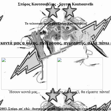
Σπύρος Κουτσουβέλης - Spyros Koutsouvelis
Το τελευταίο αντίο στο Σπύρο Κουτσουβέλη
κοντά μας ο φίλος, σύντροφος, αγωνιστής, αλλά πάνω
΄Ησουν κοντά μας...
Είμαστε όλοι μαζί, θα είμαστε πάντα!
2003, Σπύρο, απ' εδώ - δυστυχώς, αν και είμαι σίγουρος ότι έτσι θα το ήθελες - λίγ