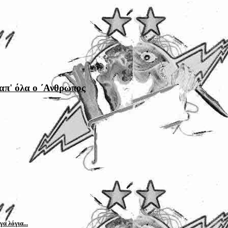
 απ' όλα ο ΄Ανθρωπος
α λόγια...