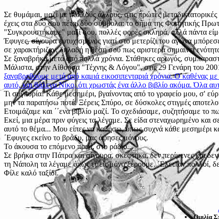
Σε θυμάμαι, μαζί με πολλούς άλλους, στις πρώτες μεταδικτατορικές
έχεις στα δύο σου πέτα, δύο σύμβολα: το σήμα της Φοιτητικής Πρωτ
"Συγκρουστήκαμε" μαζί σου, πολλές φορές σκληρά, αλλά πάντα είμα
Έφυγες, σίγουρα ευτυχισμένος γιατί στο μετερίζι του αγώνα μπόρ
σε χαρακτήριζαν, δηλαδή η θέση σου πως αριστερά σημαίνει ενότητα
Σε ξαναβρήκα μετά από πολλά χρόνια. Στάθηκες αρωγός, συμπαραστ
Μάλιστα, στην Αίθουσα "Τέχνης & Λόγου", στις 29 Γενάρη του 200
ξαναβρεθούμε μετά από καμιά εικοσιπενταριά χρόνια. O καθένας με
αυτό, και θάλεγα Nίκο, ότι χρωστάς ένα άλλο βιβλίο ακόμα. Όλα αυ
Τι συγκυρία! Κάθε μεσημέρι, βγαίνοντας από το γραφείο μου, σ' εύ
μην τα παρατήσω ποτέ. Ξέρεις Σπύρο, σε δύσκολες στιγμές αποτελού
Ετοιμάζαμε και ΄΄ενα βιβλίο μαζί. Το σχεδιάσαμε, συζητήσαμε το πω
Εκεί, μια μέρα πριν φύγεις τα λέγαμε. Σε είδα στεναχωρημένο και σ
αυτό το θέμα... Μου είπες να καθήσω, όπως συχνά κάθε μεσημέρι κα
΄Εφυγες εκείνο το βράδυ, μας άφησες μόνους.
Το άκουσα το επόμενο πρωί, στο ράδιο...
Σε βρήκα στην Πάτρα και σίγουρα, σκέφτηκα, δεν περίμενες και δεν θ
τη Νάπολη τα λέγαμε όπως εμείς μόνο ξέρουμε. ΄Ελειπαν πολλοί, δεν
Φίλε καλό ταξίδι.
Ομιλία 