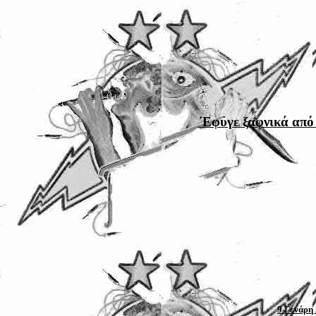
΄Εφυγε ξαφνικά από 
9 Γενάρη 